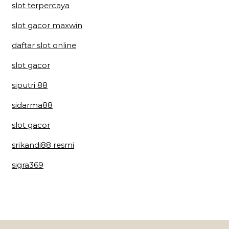
slot terpercaya
slot gacor maxwin
daftar slot online
slot gacor
siputri 88
sidarma88
slot gacor
srikandi88 resmi
sigra369