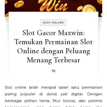
SLOT ONLINE
Slot Gacor Maxwin:
Temukan Permainan Slot
Online dengan Peluang
Menang Terbesar
- By
Slot online telah menjadi salah satu permainan
paling populer di dunia judi digital. Dengan
berbagai pilihan tema, fitur bonus, dan potensi