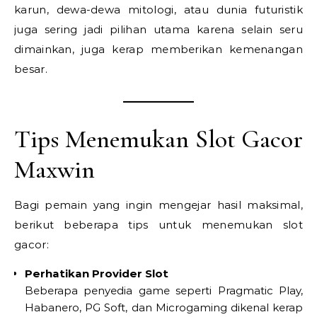
karun, dewa-dewa mitologi, atau dunia futuristik
juga sering jadi pilihan utama karena selain seru
dimainkan, juga kerap memberikan kemenangan
besar.
Tips Menemukan Slot Gacor
Maxwin
Bagi pemain yang ingin mengejar hasil maksimal,
berikut beberapa tips untuk menemukan slot
gacor:
Perhatikan Provider Slot
Beberapa penyedia game seperti Pragmatic Play,
Habanero, PG Soft, dan Microgaming dikenal kerap