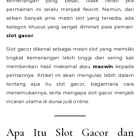
kemenangan yang besar, tidak heran jika
permainan ini selalu menjadi favorit. Namun, dari
sekian banyak jenis mesin slot yang tersedia, ada
kategori khusus yang sangat diminati para pemain:
slot gacor
.
Slot gacor dikenal sebagai mesin slot yang memiliki
tingkat kemenangan lebih tinggi dan sering kali
memberikan hasil maksimal atau
maxwin
kepada
pemainnya. Artikel ini akan mengulas lebih dalam
tentang apa itu slot gacor, bagaimana cara
menemukannya, serta mengapa slot gacor menjadi
incaran utama di dunia judi online.
Apa Itu Slot Gacor dan