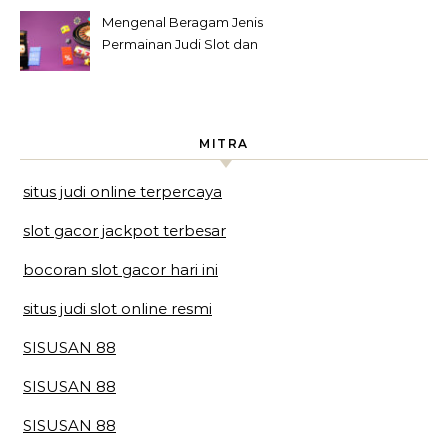
Mengenal Beragam Jenis
Permainan Judi Slot dan
Kasino Terpopuler di
Indonesia
MITRA
situs judi online terpercaya
slot gacor jackpot terbesar
bocoran slot gacor hari ini
situs judi slot online resmi
SISUSAN 88
SISUSAN 88
SISUSAN 88